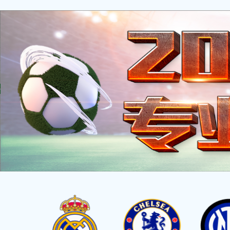
lejing乐竞
A
欢迎访问
lejing乐竞
，提供全面覆盖足
千场比赛，