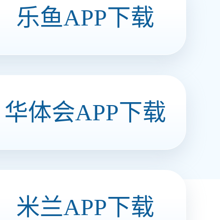
下一篇：
山东泰山崔康熙战术遭多名球员质