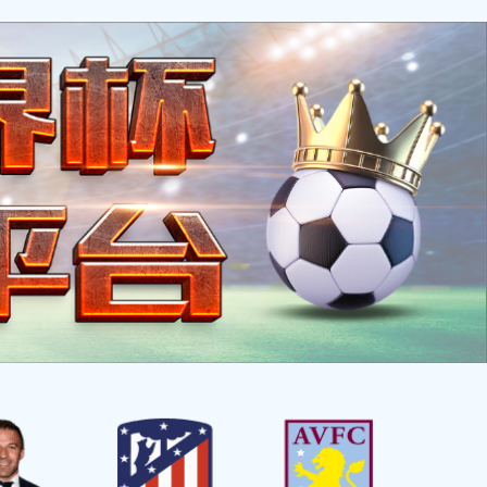
注册入口
赛事与数据服务
持
APP下载
与
网页使用
，每日同步更新
握比赛节奏。