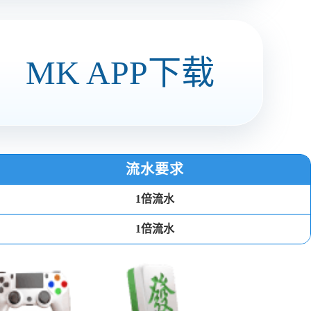
侵犯未吹，对手反
卡位战中，山西汾酒队客场挑战劲敌，比赛...