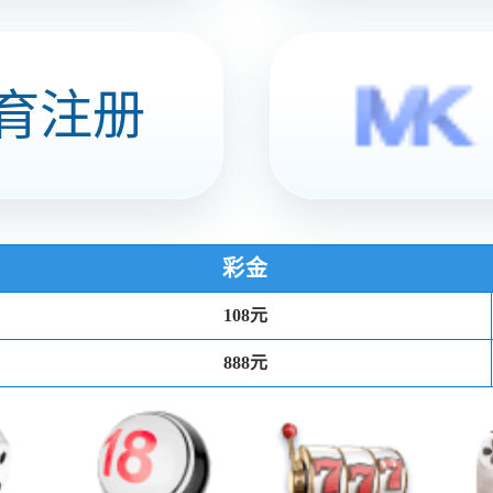
山西汾酒原帅连续两次被
不定，场上的战术...
在昨晚进行的CBA常规赛关键
2026-07-29