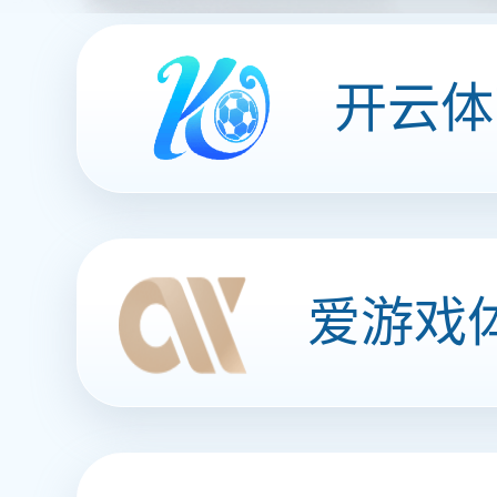
脱水、疲劳甚至中暑，直接拖累季前训练
影响发挥。妈妈的“批评”背后，其实是对
道，有时候就是想彻底放松一下。”这种
“红牌”背后的温情：家
这个故事之所以能引发广泛共鸣，不仅因
总是那个最关心你身体健康的人。赖斯晒
员来说，家庭的支持往往是他们场上的底
他新赛季备战的另类动力。
展望新赛季，德克兰·赖斯已经回到训练场
片，最终成为他职业生涯中一段有趣的小
上，真正的“红牌”可不是开玩笑的——而