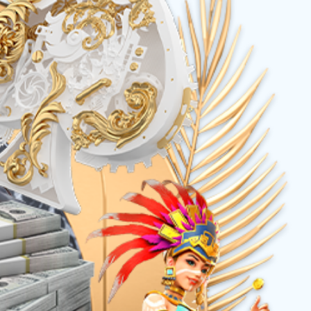
响比赛状态。这位阿森纳铁腰的“红牌”式